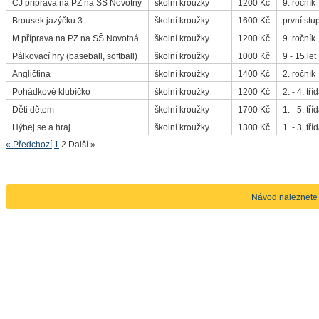
ČJ příprava na PZ na SŠ Novotný
školní kroužky
1200 Kč
9. ročník
Brousek jazýčku 3
školní kroužky
1600 Kč
první stu
M příprava na PZ na SŠ Novotná
školní kroužky
1200 Kč
9. ročník
Pálkovací hry (baseball, softball)
školní kroužky
1000 Kč
9 - 15 let
Angličtina
školní kroužky
1400 Kč
2. ročník
Pohádkové klubíčko
školní kroužky
1200 Kč
2. - 4. tří
Děti dětem
školní kroužky
1700 Kč
1. - 5. tří
Hýbej se a hraj
školní kroužky
1300 Kč
1. - 3. tří
« Předchozí
1
2
Další »
Návod naleznete