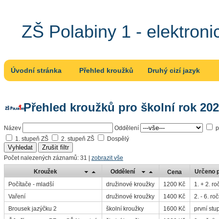
ZŠ Polabiny 1 - elektroni
Úvodní stránka
Přehled kroužků
Druhý cizí jazyk
Přehled kroužků pro školní rok 20
Název
Oddělení
p
1. stupeň ZŠ
2. stupeň ZŠ
Dospělý
Počet nalezených záznamů: 31
|
zobrazit vše
Kroužek
Oddělení
Určeno p
Cena
Počítače - mladší
družinové kroužky
1200 Kč
1. + 2. ro
Vaření
družinové kroužky
1400 Kč
2. - 6. ro
Brousek jazýčku 2
školní kroužky
1600 Kč
první stu