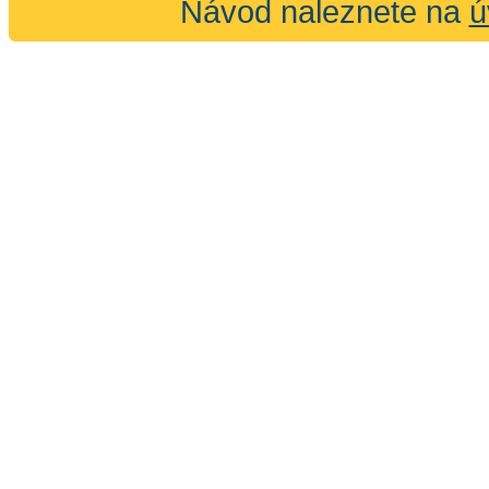
Návod naleznete na
ú