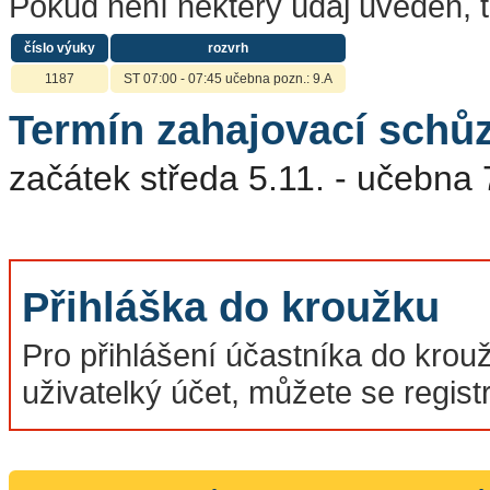
Pokud není některý údaj uveden, 
číslo výuky
rozvrh
1187
ST 07:00 - 07:45 učebna pozn.: 9.A
Termín zahajovací schů
začátek středa 5.11. - učebna 
Přihláška do kroužku
Pro přihlášení účastníka do krou
uživatelký účet, můžete se regis