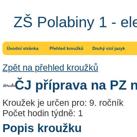
ZŠ Polabiny 1 - el
Úvodní stránka
Přehled kroužků
Druhý cizí jazyk
Zpět na přehled kroužků
ČJ příprava na PZ 
Kroužek je určen pro: 9. ročník
Počet hodin týdně: 1
Popis kroužku