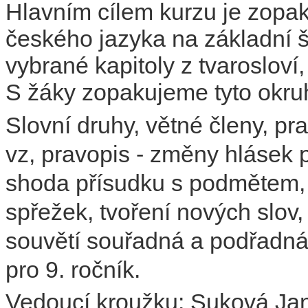
Hlavním cílem kurzu je zopako
českého jazyka na základní 
vybrané kapitoly z tvarosloví,
S žáky zopakujeme tyto okru
Slovní druhy, v
ětné členy,
pra
vz,
pravopis - změny hlásek p
shoda přísudku s podmětem
spřežek,
tvoření nových slov
souvětí souřadná a podřadná -
pro 9. ročník.
Vedoucí kroužku: Suková Ja